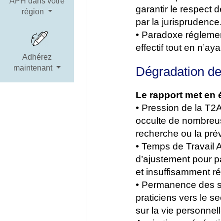
APH dans votre
garantir le respect 
région
par la jurisprudence
• Paradoxe réglement
effectif tout en n’a
Adhérez
maintenant
Dégradation de
Le rapport met en 
• Pression de la T2A 
occulte de nombreus
recherche ou la pré
• Temps de Travail A
d’ajustement pour pa
et insuffisamment ré
• Permanence des so
praticiens vers le se
sur la vie personnell