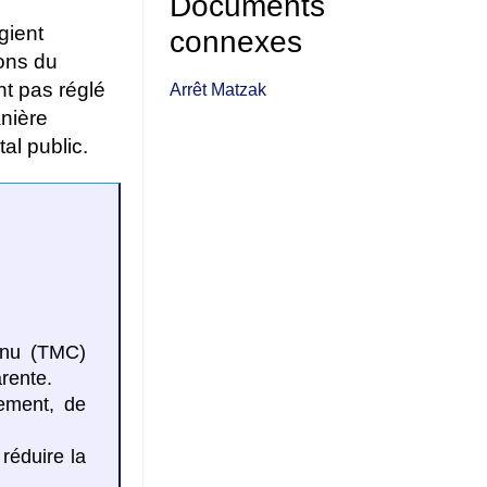
Documents
gient
connexes
ions du
nt pas réglé
Arrêt Matzak
anière
al public.
inu (TMC)
arente.
nement, de
 réduire la