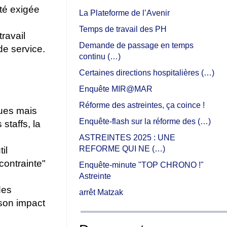
ité exigée
La Plateforme de l’Avenir
Temps de travail des PH
ravail
Demande de passage en temps
de service.
continu (…)
Certaines directions hospitalières (…)
Enquête MIR@MAR
Réforme des astreintes, ça coince !
iques mais
Enquête-flash sur la réforme des (…)
staffs, la
ASTREINTES 2025 : UNE
REFORME QUI NE (…)
il
contrainte"
Enquête-minute "TOP CHRONO !"
Astreinte
des
arrêt Matzak
 son impact