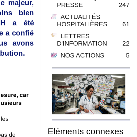
ue majeur,
PRESSE
247
ins bien
ACTUALITÉS
PH a été
HOSPITALIÈRES
61
e a confié
LETTRES
ous avons
D'INFORMATION
22
bution.
NOS ACTIONS
5
esure, car
lusieurs
 les
Eléments connexes
pas de