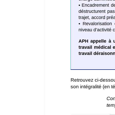
• Encadrement de l
déstructurent pas
trajet, accord préa
• Revalorisatio
niveau d’activité 
APH appelle à u
travail médical 
travail déraison
Retrouvez ci-dessous
son intégralité (en 
Con
temp