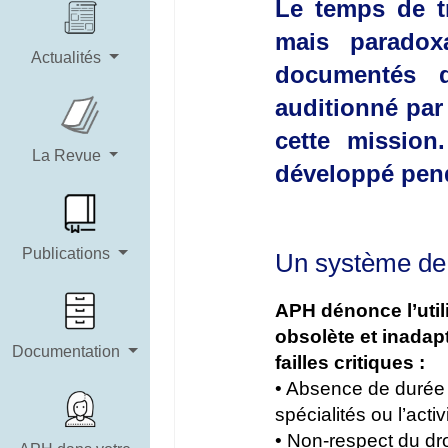
Le temps de tr
mais paradox
Actualités
documentés 
auditionné par 
cette missio
La Revue
développé pend
Publications
Un système de 
APH dénonce l’util
obsolète et inadap
Documentation
failles critiques :
• Absence de durée 
spécialités ou l’act
• Non-respect du dr