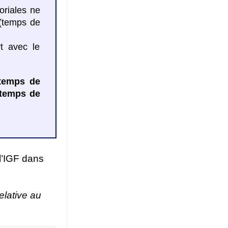
toriales ne
 (temps de
t avec le
 temps de
s temps de
l’IGF dans
elative au