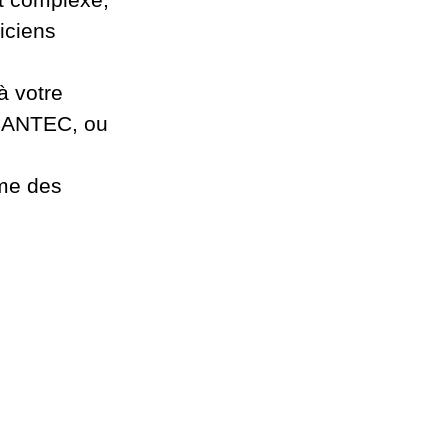
iciens
à votre
IRCANTEC, ou
rme des