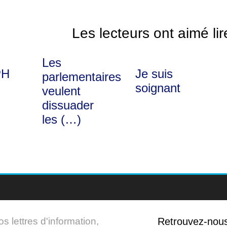
Les lecteurs ont aimé lir
Les
PH
Je suis
parlementaires
soignant
veulent
dissuader
les (…)
 lettres d'information,
Retrouvez-nou