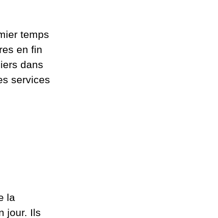
emier temps
es en fin
liers dans
es services
e la
 jour. Ils