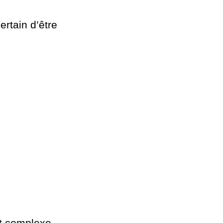
rtain d’être
et complexe,