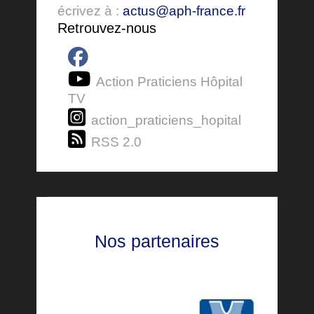
écrivez à :
actus@aph-france.fr
Retrouvez-nous
Action Praticiens Hôpital
TV
action_praticiens_hopital
RSS 2.0
Nos partenaires