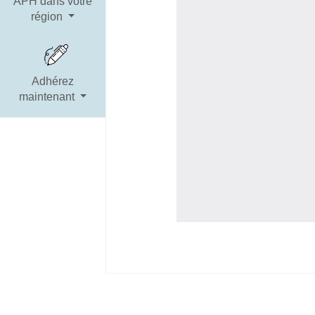
APH dans votre
région
Adhérez
maintenant