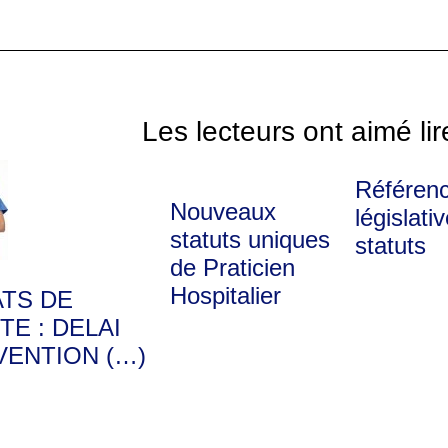
Les lecteurs ont aimé lir
Référen
Nouveaux
législati
statuts uniques
statuts
de Praticien
Hospitalier
ATS DE
TE : DELAI
VENTION (…)