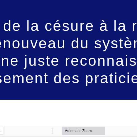
de la césure à la 
enouveau du systèm
une juste reconnai
ssement des pratici