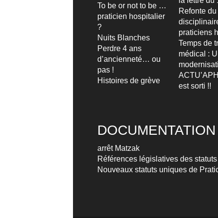
la lettre d
To be or not to be …
Refonte du
praticien hospitalier
disciplinai
?
praticiens h
Nuits Blanches
Temps de tr
Perdre 4 ans
médical : 
d’ancienneté… ou
modernisat
pas !
ACTU’APH
Histoires de grève
est sorti !!
DOCUMENTATION
arrêt Matzak
Références législatives des statuts
Nouveaux statuts uniques de Pratic