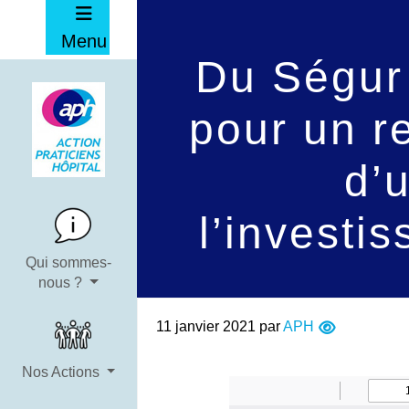
Menu
Du Ségur 
pour un r
d’
l’investi
Qui sommes-
nous ?
11 janvier 2021
par
APH
Nos Actions