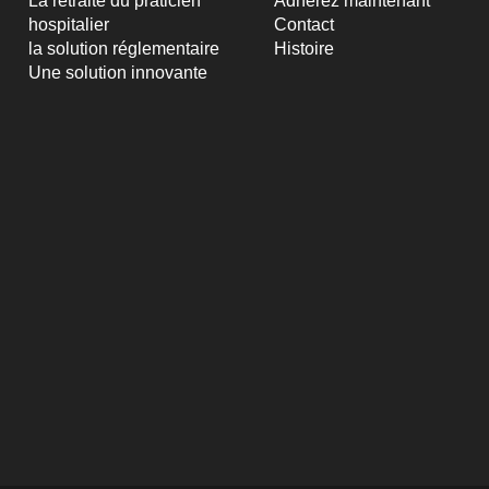
La retraite du praticien
Adhérez maintenant
hospitalier
Contact
la solution réglementaire
Histoire
Une solution innovante