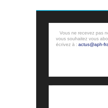
Vous ne recevez pas nos
vous souhaitez vous ab
écrivez à :
actus@aph-fra