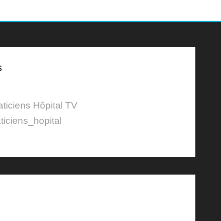
s
aticiens Hôpital TV
ticiens_hopital