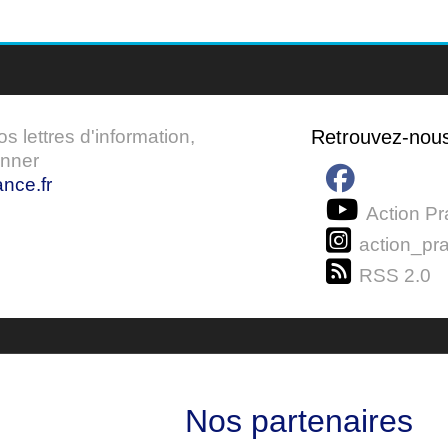
 lettres d'information,
Retrouvez-nou
onner
nce.fr
Action Pr
action_pra
RSS 2.0
Nos partenaires