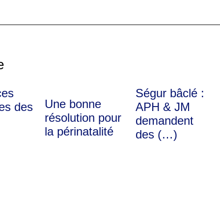
e
ces
Ségur bâclé :
Une bonne
ves des
APH & JM
résolution pour
demandent
la périnatalité
des (…)