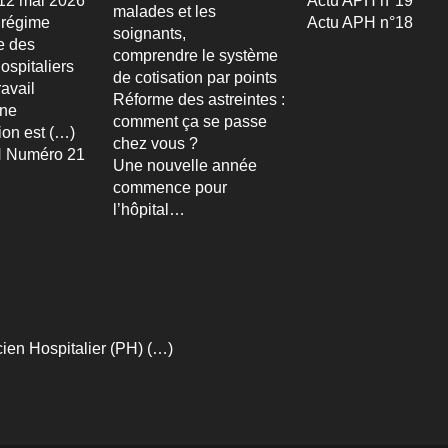
u 12 mai 2026
Actu APH n°19
malades et les
 régime
Actu APH n°18
soignants,
re des
comprendre le système
ospitaliers
de cotisation par points
avail
Réforme des astreintes :
Une
comment ça se passe
ion est (…)
chez vous ?
 Numéro 21
Une nouvelle année
commence pour
l’hôpital…
ien Hospitalier (PH) (…)