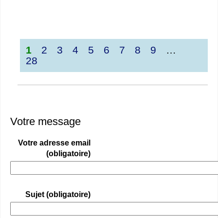
1
2
3
4
5
6
7
8
9
…
28
Votre message
Votre adresse email
(obligatoire)
Sujet (obligatoire)