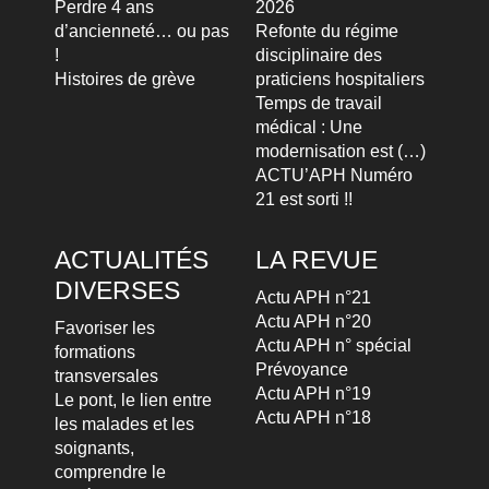
Perdre 4 ans
2026
d’ancienneté… ou pas
Refonte du régime
!
disciplinaire des
Histoires de grève
praticiens hospitaliers
Temps de travail
médical : Une
modernisation est (…)
ACTU’APH Numéro
21 est sorti !!
ACTUALITÉS
LA REVUE
DIVERSES
Actu APH n°21
Actu APH n°20
Favoriser les
Actu APH n° spécial
formations
Prévoyance
transversales
Actu APH n°19
Le pont, le lien entre
Actu APH n°18
les malades et les
soignants,
comprendre le