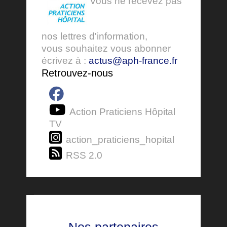
Vous ne recevez pas
nos lettres d'information,
vous souhaitez vous abonner
écrivez à :
actus@aph-france.fr
Retrouvez-nous
Action Praticiens Hôpital
TV
action_praticiens_hopital
RSS 2.0
Nos partenaires