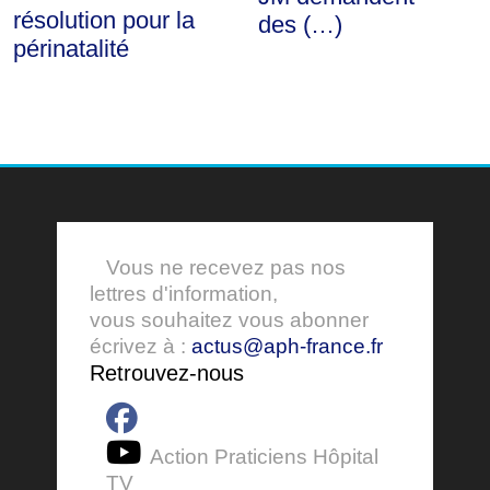
résolution pour la
des (…)
périnatalité
Vous ne recevez pas nos
lettres d'information,
vous souhaitez vous abonner
écrivez à :
actus@aph-france.fr
Retrouvez-nous
Action Praticiens Hôpital
TV