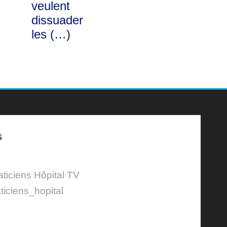
veulent
dissuader
les (…)
s
aticiens Hôpital TV
ticiens_hopital