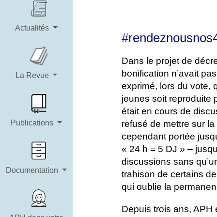
Actualités
#rendeznousnos4a
Dans le projet de décr
bonification n’avait p
La Revue
exprimé, lors du vote, q
jeunes soit reproduite
était en cours de disc
refusé de mettre sur l
Publications
cependant portée jusq
« 24 h = 5 DJ » – jusqu
discussions sans qu’un 
Documentation
trahison de certains de
qui oublie la permane
Depuis trois ans, APH 