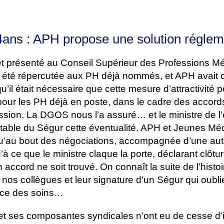
ns : APH propose une solution réglem
et présenté au Conseil Supérieur des Professions Mé
as été répercutée aux PH déjà nommés, et APH avait 
u’il était nécessaire que cette mesure d’attractivité p
 pour les PH déjà en poste, dans le cadre des accord
ussion. La DGOS nous l’a assuré… et le ministre de 
a table du Ségur cette éventualité. APH et Jeunes Méd
u’au bout des négociations, accompagnée d’une aut
’à ce que le ministre claque la porte, déclarant clôtur
accord ne soit trouvé. On connaît la suite de l’histoir
 nos collègues et leur signature d’un Ségur qui oubli
nce des soins…
et ses composantes syndicales n’ont eu de cesse d’i