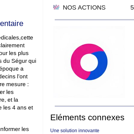
NOS ACTIONS
5
entaire
dicales,cette
clairement
our les plus
s du Ségur qui
l’époque a
ecins l’ont
re mesure :
er les
e, et la
e les 4 ans et
Eléments connexes
nformer les
Une solution innovante