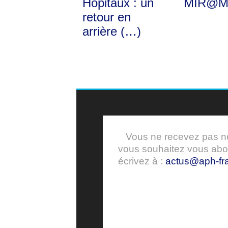
Hôpitaux : un
MIR@M
retour en
arrière (…)
Vous ne recevez pas nos
vous souhaitez vous ab
écrivez à :
actus@aph-fra