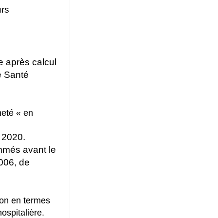
urs
le après calcul
e Santé
neté « en
 2020.
mmés avant le
006, de
lon en termes
ospitalière.