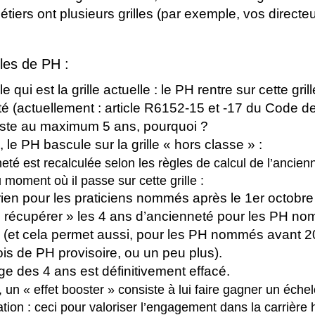
iers ont plusieurs grilles (par exemple, vos directe
illes de PH :
e qui est la grille actuelle : le PH rentre sur cette gril
é (actuellement : article R6152-15 et -17 du Code d
 reste au maximum 5 ans, pourquoi ?
 le PH bascule sur la grille « hors classe » :
té est recalculée selon les règles de calcul de l’ancien
 moment où il passe sur cette grille :
ien pour les praticiens nommés après le 1er octobre
 récupérer » les 4 ans d’ancienneté pour les PH no
 (et cela permet aussi, pour les PH nommés avant 2
is de PH provisoire, ou un peu plus).
ge des 4 ans est définitivement effacé.
un « effet booster » consiste à lui faire gagner un éche
ion : ceci pour valoriser l’engagement dans la carrière h