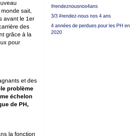
nouveau
#rendeznousnos4ans
e monde sait,
3/3 #rendez-nous nos 4 ans
s avant le 1er
4 années de perdues pour les PH en
carrière des
2020
t grâce à la
oux pour
agnants et des
ble problème
3ème échelon
ngue de PH,
ans la fonction