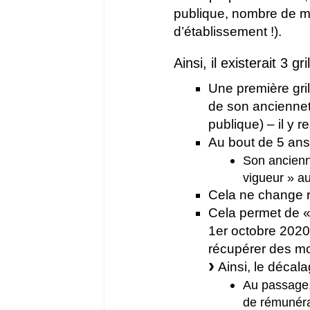
publique, nombre de mét
d’établissement !).
Ainsi, il existerait 3 gr
Une première grill
de son anciennet
publique) – il y
Au bout de 5 ans,
Son ancienne
vigueur » au
Cela ne change r
Cela permet de «
1er octobre 2020
récupérer des mo
Ainsi, le décala
Au passage, 
de rémunérat