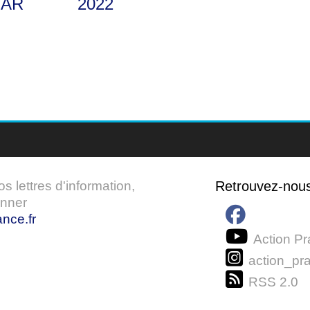
AR
2022
 lettres d'information,
Retrouvez-nou
onner
nce.fr
Action Pr
action_pra
RSS 2.0