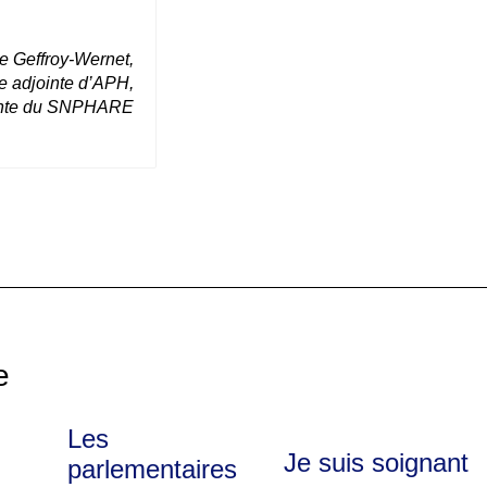
e Geffroy-Wernet,
e adjointe d’APH,
ente du SNPHARE
e
Les
Je suis soignant
parlementaires