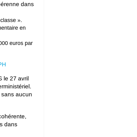
 pérenne dans
classe ».
mentaire en
 000 euros par
APH
le 27 avril
rministériel.
is sans aucun
cohérente,
ns dans