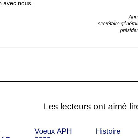
on avec nous.
Ann
secrétaire général
présid
Les lecteurs ont aimé lir
e
Voeux APH
Histoire