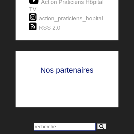
Action Praticiens Hôpital
TV
action_praticiens_hopital
RSS 2.0
Nos partenaires