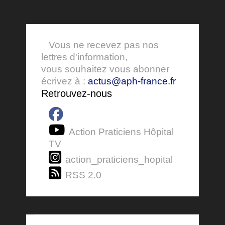
Vous ne recevez pas nos
lettres d'information,
vous souhaitez vous abonner
écrivez à :
actus@aph-france.fr
Retrouvez-nous
Action Praticiens Hôpital
TV
action_praticiens_hopital
RSS 2.0