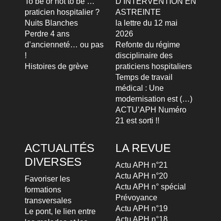
To be or not to be …
D’INTERVENTION EN
praticien hospitalier ?
ASTREINTE
Nuits Blanches
la lettre du 12 mai
Perdre 4 ans
2026
d’ancienneté… ou pas
Refonte du régime
!
disciplinaire des
Histoires de grève
praticiens hospitaliers
Temps de travail
médical : Une
modernisation est (…)
ACTU’APH Numéro
21 est sorti !!
ACTUALITÉS
LA REVUE
DIVERSES
Actu APH n°21
Actu APH n°20
Favoriser les
Actu APH n° spécial
formations
Prévoyance
transversales
Actu APH n°19
Le pont, le lien entre
Actu APH n°18