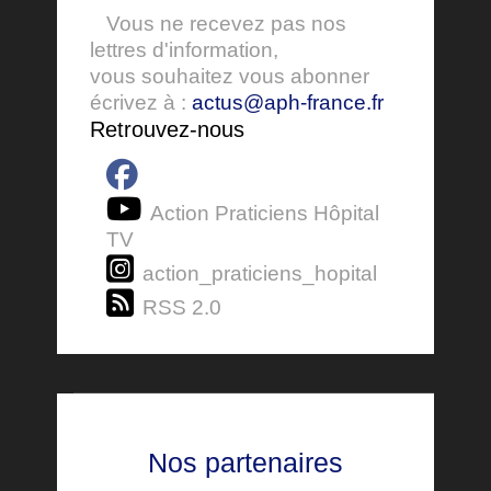
Vous ne recevez pas nos
lettres d'information,
vous souhaitez vous abonner
écrivez à :
actus@aph-france.fr
Retrouvez-nous
Action Praticiens Hôpital
TV
action_praticiens_hopital
RSS 2.0
Nos partenaires