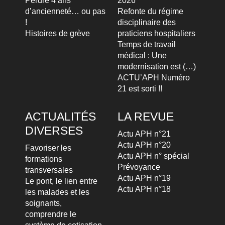
Perdre 4 ans
2026
d’ancienneté… ou pas
Refonte du régime
!
disciplinaire des
Histoires de grève
praticiens hospitaliers
Temps de travail
médical : Une
modernisation est (…)
ACTU’APH Numéro
21 est sorti !!
ACTUALITÉS
LA REVUE
DIVERSES
Actu APH n°21
Actu APH n°20
Favoriser les
Actu APH n° spécial
formations
Prévoyance
transversales
Actu APH n°19
Le pont, le lien entre
Actu APH n°18
les malades et les
soignants,
comprendre le