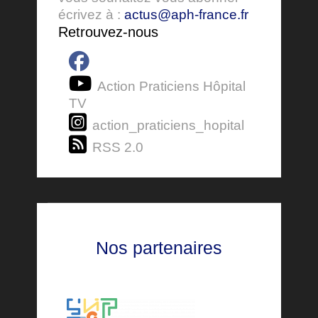
écrivez à :
actus@aph-france.fr
Retrouvez-nous
Action Praticiens Hôpital
TV
action_praticiens_hopital
RSS 2.0
Nos partenaires