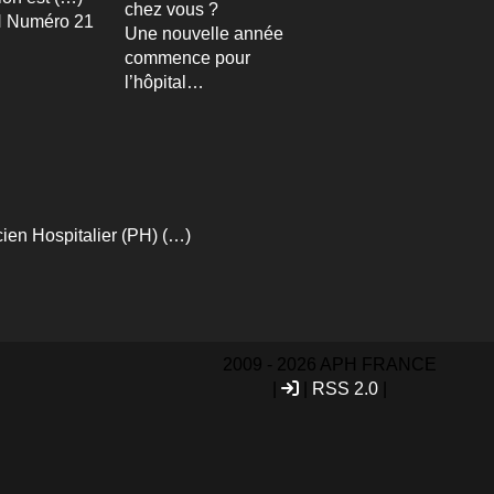
chez vous ?
 Numéro 21
Une nouvelle année
commence pour
l’hôpital…
ien Hospitalier (PH) (…)
2009 - 2026 APH FRANCE
|
|
RSS 2.0
|