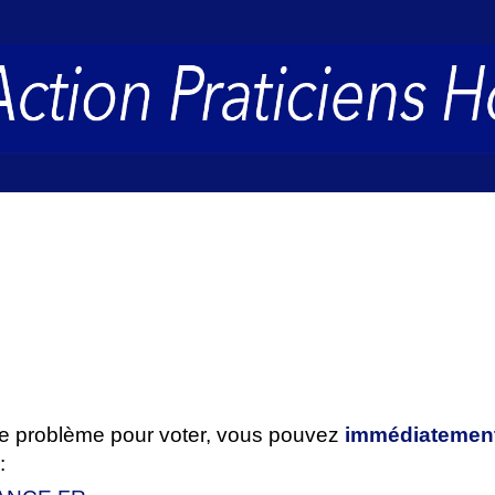
re problème pour voter, vous pouvez
immédiatemen
: