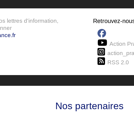
 lettres d'information,
Retrouvez-nou
onner
nce.fr
Action Pr
action_pra
RSS 2.0
Nos partenaires