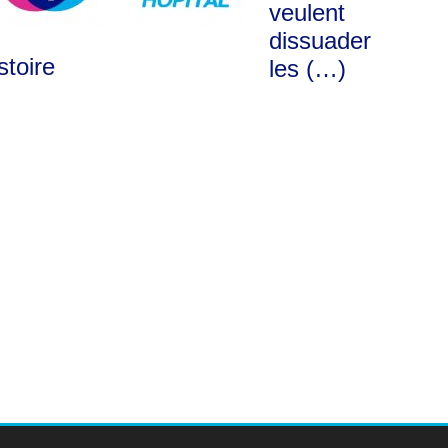
veulent
dissuader
stoire
les (…)