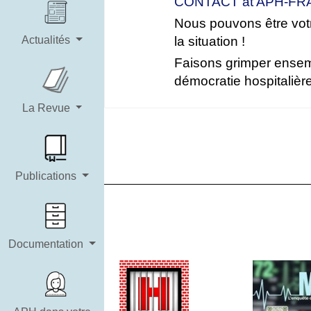
CONTACT at APH-FR
Nous pouvons être votr
Actualités
la situation !
Faisons grimper ensembl
démocratie hospitalièr
La Revue
Publications
Documentation