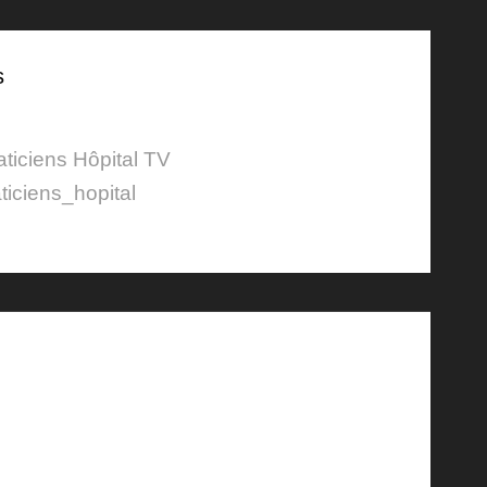
s
aticiens Hôpital TV
ticiens_hopital