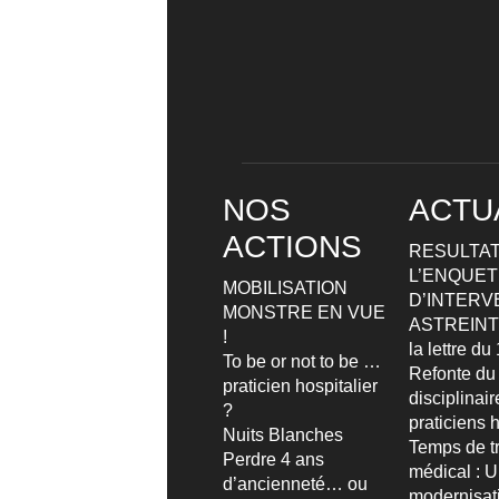
NOS
ACTU
ACTIONS
RESULTAT
L’ENQUETE
MOBILISATION
D’INTERV
MONSTRE EN VUE
ASTREIN
!
la lettre d
To be or not to be …
Refonte du
praticien hospitalier
disciplinai
?
praticiens h
Nuits Blanches
Temps de tr
Perdre 4 ans
médical : 
d’ancienneté… ou
modernisat