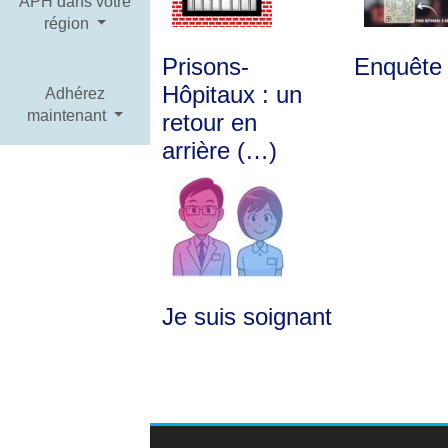
APH dans votre
région
Prisons-
Enquêt
Hôpitaux : un
Adhérez
maintenant
retour en
arrière (…)
Je suis soignant