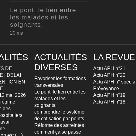
Le pont, le lien entre
les malades et les
soignants,
20 mai
ALITÉS
ACTUALITÉS
LA REVUE
DIVERSES
S DE
Actu APH n°21
 : DELAI
Actu APH n°20
Favoriser les formations
ENTION EN
Actu APH n° spécia
transversales
TE
Prévoyance
Le pont, le lien entre les
u 12 mai 2026
Actu APH n°19
malades et les
 régime
Actu APH n°18
soignants,
re des
comprendre le système
ospitaliers
de cotisation par points
avail
Réforme des astreintes :
Une
comment ça se passe
ion est (…)