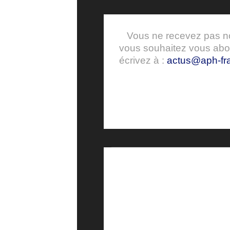
Vous ne recevez pas nos
vous souhaitez vous ab
écrivez à :
actus@aph-fra