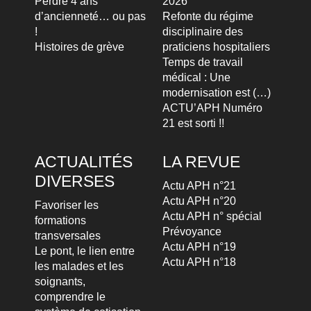
Perdre 4 ans
2026
d’ancienneté… ou pas
Refonte du régime
!
disciplinaire des
Histoires de grève
praticiens hospitaliers
Temps de travail
médical : Une
modernisation est (…)
ACTU’APH Numéro
21 est sorti !!
ACTUALITÉS
LA REVUE
DIVERSES
Actu APH n°21
Actu APH n°20
Favoriser les
Actu APH n° spécial
formations
Prévoyance
transversales
Actu APH n°19
Le pont, le lien entre
Actu APH n°18
les malades et les
soignants,
comprendre le