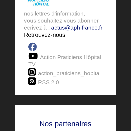
nos lettres d'information,
vous souhaitez vous abonner
écrivez à :
actus@aph-france.fr
Retrouvez-nous
Action Praticiens Hôpital
TV
action_praticiens_hopital
RSS 2.0
Nos partenaires