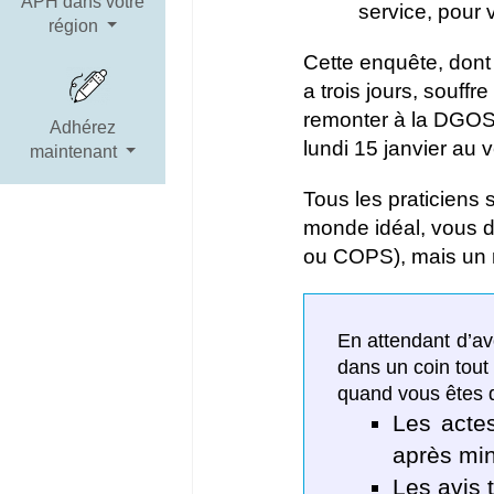
APH dans votre
service, pour
région
Cette enquête, dont
a trois jours, souff
remonter à la DGOS.
Adhérez
lundi 15 janvier au 
maintenant
Tous les praticiens
monde idéal, vous d
ou COPS), mais un ra
En attendant d’av
dans un coin tout
quand vous êtes d
Les acte
après min
Les avis 