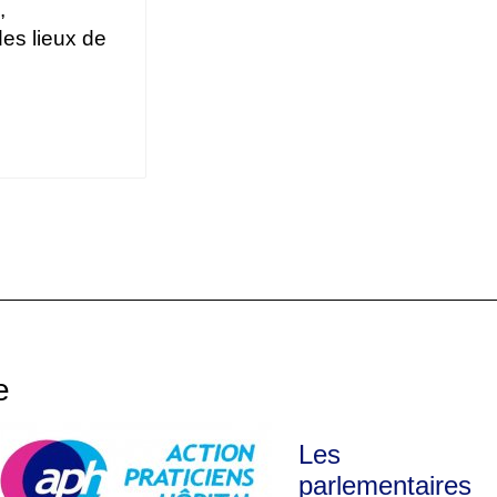
,
des lieux de
e
Les
parlementaires