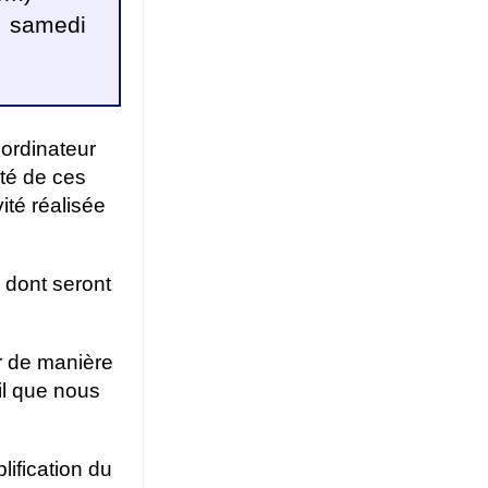
u samedi
ordinateur
ité de ces
ité réalisée
 dont seront
r de manière
il que nous
lification du