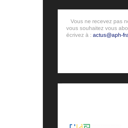
Vous ne recevez pas nos
vous souhaitez vous ab
écrivez à :
actus@aph-fra