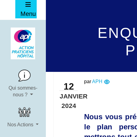
Menu
ENQU
P
par
APH
12
Qui sommes-
nous ?
JANVIER
2024
Nous vous pré
Nos Actions
le plan pers
mettrons tout 