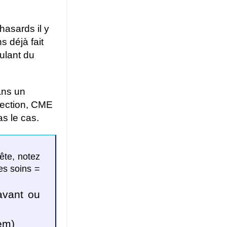
asards il y
 déjà fait
ulant du
ans un
rection, CME
s le cas.
ête, notez
es soins =
avant ou
em)