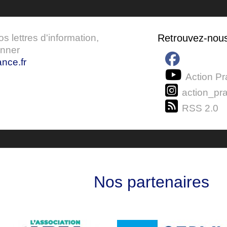
 lettres d'information,
Retrouvez-nou
onner
nce.fr
Action Pr
action_pra
RSS 2.0
Nos partenaires