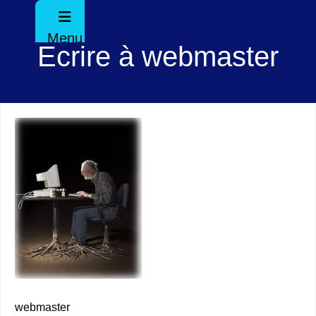
Menu
Ecrire à webmaster
webmaster