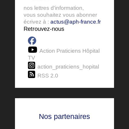
nos lettres d'information,
vous souhaitez vous abonner
écrivez à :
actus@aph-france.fr
Retrouvez-nous
Action Praticiens Hôpital
TV
action_praticiens_hopital
RSS 2.0
Nos partenaires