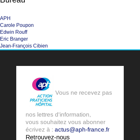
APH
Carole Poupon
Edwin Rouff
Eric Branger
Jean-François Cibien
Vous ne recevez pas
nos lettres d'information,
vous souhaitez vous abonner
écrivez à :
actus@aph-france.fr
Retrouvez-nous