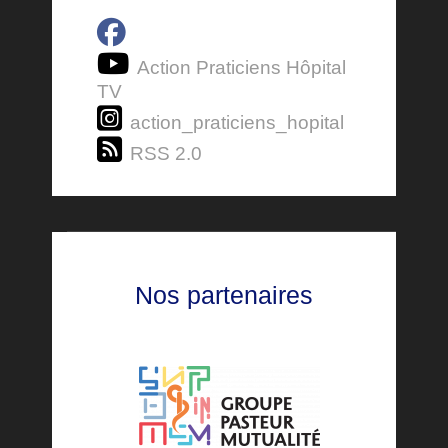
Action Praticiens Hôpital
TV
action_praticiens_hopital
RSS 2.0
Nos partenaires